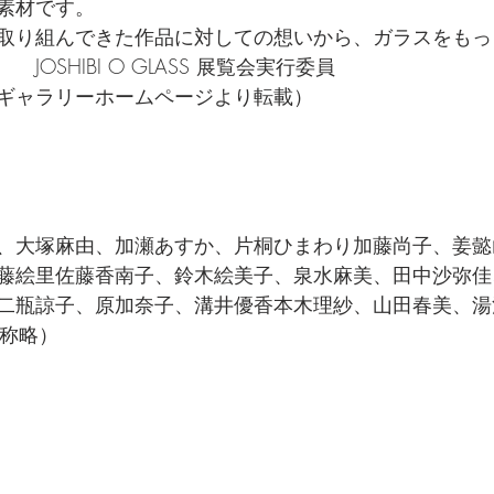
素材です。
取り組んできた作品に対しての想いから、ガラスをもっ
JOSHIBI O GLASS 展覧会実行委員　
ギャラリーホームページより転載）　
、大塚麻由、加瀬あすか、片桐ひまわり加藤尚子、姜懿
藤絵里佐藤香南子、鈴木絵美子、泉水麻美、田中沙弥佳
二瓶諒子、原加奈子、溝井優香本木理紗、山田春美、湯
敬称略）