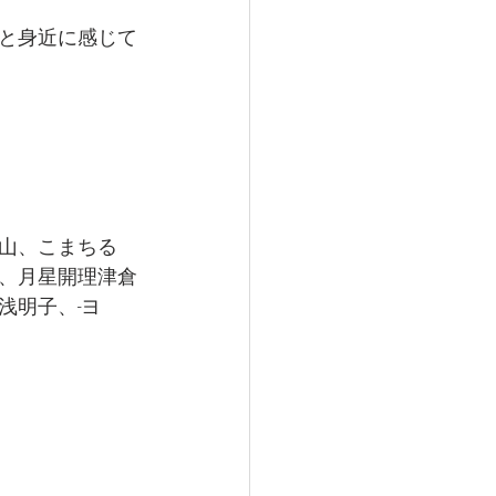
と⾝近に感じて
山、こまちる
、月星開理津倉
浅明子、-ヨ