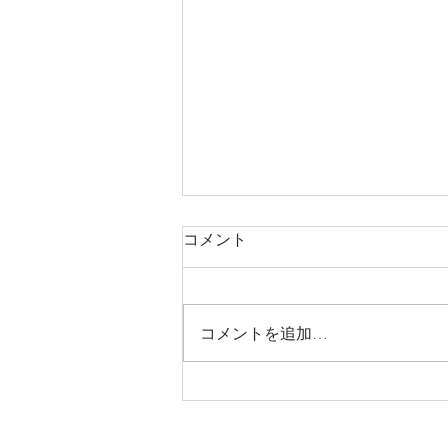
コメント
コメントを追加…
井筒法衣店WEBカタログ 念
珠