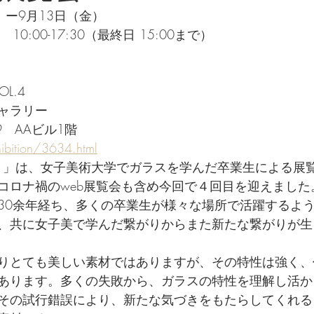
）ー9月13日（金）
0:00-17:30（最終日 15:00まで）　
OL.4
ャラリー
9　AAビル1階
hibition/3634.html
 GLASS 」は、⼥⼦美術⼤学でガラスを学んだ卒業⽣による展
コロナ禍のweb展覧会も含め今回で４回⽬を迎えました
30余年経ち、多くの卒業⽣が様々な場所で活躍するよ
、共に⼥⼦美で学んだ繋がりからまた新たな繋がりが⽣
りとても美しい素材ではありますが、その特性は強く、
あります。多くの失敗から、ガラスの特性を理解し活か
その試⾏錯誤により、新たな気づきをもたらしてくれる