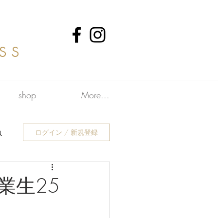
ss
shop
More...
ログイン / 新規登録
業生25