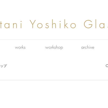
tani Yoshiko Gla
works
workshop
archive
ップ