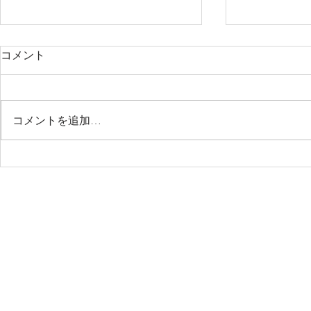
コメント
コメントを追加…
井筒法衣店WEBカタログ 念
TSUCHI-
珠
芸 銀座店
©2018 OTANI YOSHIKO GLASS. All rights reserved.